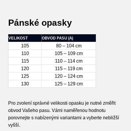
Pánské opasky
VELIKOST
OBVOD PASU (A)
105
80 – 104 cm
110
105 – 109 cm
115
110 – 114 cm
120
115 – 119 cm
125
120 – 124 cm
130
125 – 129 cm
Pro zvolení správné velikosti opasku je nutné změřit
obvod Vašeho pasu. Vámi naměřenou hodnotu
porovnejte s nabízenými variantami a vyberte nebližší
vyšší.