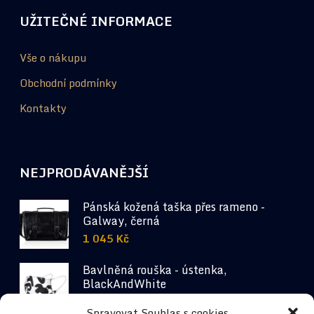
UŽITEČNÉ INFORMACE
Vše o nákupu
Obchodní podmínky
Kontakty
NEJPRODÁVANĚJŠÍ
Pánská kožená taška přes rameno -
Galway, černá
1 045
Kč
Bavlněná rouška - ústenka,
BlackAndWhite
64
Kč
Spravovat Souhlas s cookies