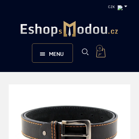
CZK
0
MENU