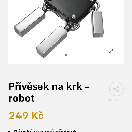
Přívěsek na krk –
robot
SDÍLET
249
Kč
Pánský ocelový přívěsek