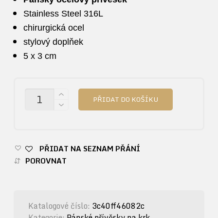
Stainless Steel 316L
chirurgická ocel
stylový doplňek
5 x 3 cm
MNOŽSTVÍ
PŘIDAT DO KOŠÍKU
PŘIDAT NA SEZNAM PŘÁNÍ
POROVNAT
Katalogové číslo:
3c40ff46082c
Kategorie:
Pánské přívěsky na krk