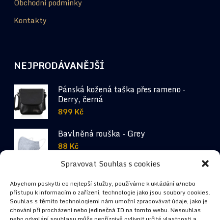
Obchodní podmínky
Kontakty
NEJPRODÁVANĚJŠÍ
Pánská kožená taška přes rameno -
Derry, černá
899
Kč
Bavlněná rouška - Grey
88
Kč
Spravovat Souhlas s cookies
Pánská stylová košile - Phill, bílá
Abychom poskytli co nejlepší služby, používáme k ukládání a/nebo
690
Kč
přístupu k informacím o zařízení, technologie jako jsou soubory cookies.
Souhlas s těmito technologiemi nám umožní zpracovávat údaje, jako je
chování při procházení nebo jedinečná ID na tomto webu. Nesouhlas
nebo odvolání souhlasu může nepříznivě ovlivnit určité vlastnosti a