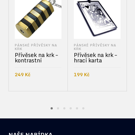
PÁNSKÉ PŘÍVĚSKY NA
PÁNSKÉ PŘÍVĚSKY NA
KRK
KRK
Přívěsek na krk –
Přívěsek na krk –
kontrastní
hrací karta
249
Kč
199
Kč
PŘIDAT DO KOŠÍKU
PŘIDAT DO KOŠÍKU
NAŠE NABÍDKA